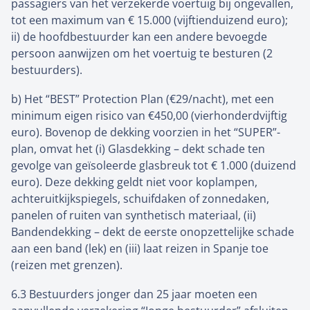
passagiers van het verzekerde voertuig bij ongevallen,
tot een maximum van € 15.000 (vijftienduizend euro);
ii) de hoofdbestuurder kan een andere bevoegde
persoon aanwijzen om het voertuig te besturen (2
bestuurders).
b) Het “BEST” Protection Plan (€29/nacht), met een
minimum eigen risico van €450,00 (vierhonderdvijftig
euro). Bovenop de dekking voorzien in het “SUPER”-
plan, omvat het (i) Glasdekking – dekt schade ten
gevolge van geïsoleerde glasbreuk tot € 1.000 (duizend
euro). Deze dekking geldt niet voor koplampen,
achteruitkijkspiegels, schuifdaken of zonnedaken,
panelen of ruiten van synthetisch materiaal, (ii)
Bandendekking – dekt de eerste onopzettelijke schade
aan een band (lek) en (iii) laat reizen in Spanje toe
(reizen met grenzen).
6.3 Bestuurders jonger dan 25 jaar moeten een