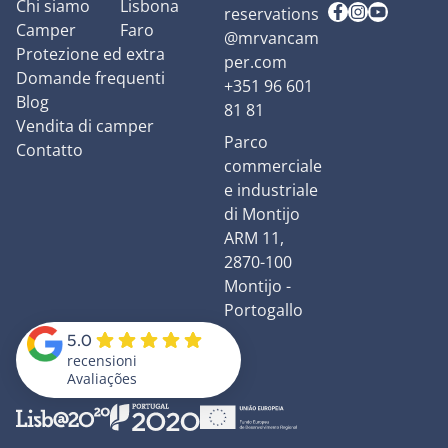
Chi siamo
Lisbona
reservations
Camper
Faro
@mrvancam
Protezione ed extra
per.com
Domande frequenti
+351 96 601
Blog
81 81
Vendita di camper
Parco
Contatto
commerciale
e industriale
di Montijo
ARM 11,
2870-100
Montijo -
Portogallo
5.0
recensioni
Avaliações