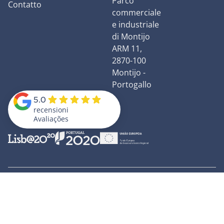
Parco
Contatto
commerciale
e industriale
di Montijo
ARM 11,
2870-100
Montijo -
Portogallo
5.0
recensioni
Avaliações
© 2026 Mr.Vancamper. Tutti i diritti riservati.
Informativa sulla privacy
Libro dei reclami
Termini e condizioni