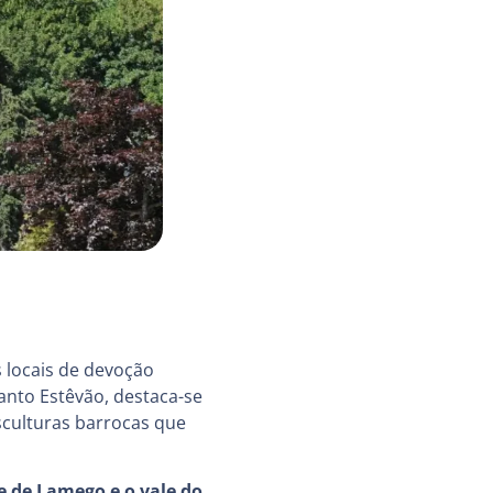
 locais de devoção
anto Estêvão, destaca-se
sculturas barrocas que
 de Lamego e o vale do