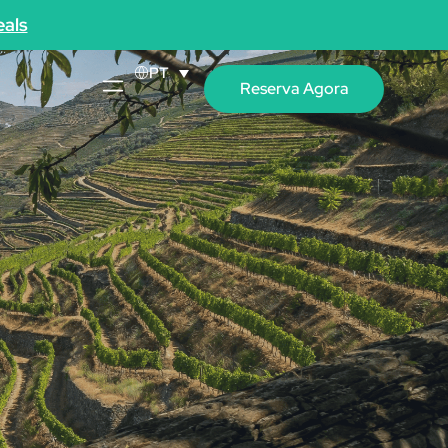
als
PT
Reserva Agora