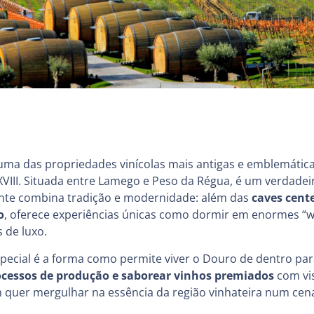
uma das propriedades vinícolas mais antigas e emblemátic
XVIII. Situada entre Lamego e Peso da Régua, é um verdade
ente combina tradição e modernidade: além das
caves cent
o
, oferece experiências únicas como dormir em enormes “w
 de luxo.
special é a forma como permite viver o Douro de dentro par
ocessos de produção
e saborear vinhos premiados
com vis
 quer mergulhar na essência da região vinhateira num cen