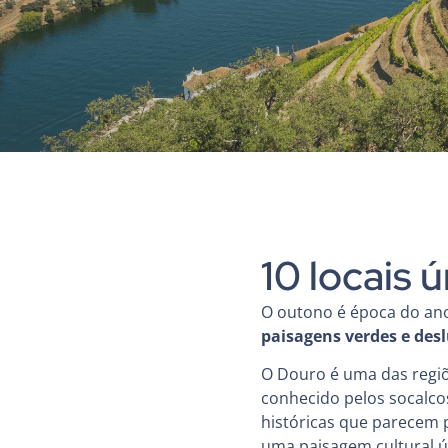
10 locais 
O outono é época do ano
paisagens verdes e de
O Douro é uma das regiõ
conhecido pelos socalcos
históricas que parecem
uma paisagem cultural ú