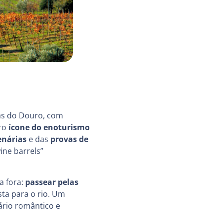
as do Douro, com
iro
ícone do enoturismo
enárias
e das
provas de
ine barrels”
a fora:
passear pelas
ta para o rio. Um
ário romântico e