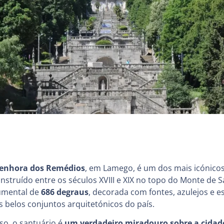
Senhora dos Remédios
, em Lamego, é um dos mais icónicos
struído entre os séculos XVIII e XIX no topo do Monte de S
umental de
686 degraus
, decorada com fontes, azulejos e e
 belos conjuntos arquitetónicos do país.
oso, o santuário é
um verdadeiro miradouro sobre a cidade