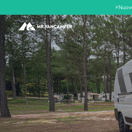
⚡Nuove 