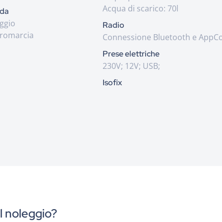
Acqua di scarico: 70l
ida
ggio
Radio
tromarcia
Connessione Bluetooth e AppC
Prese elettriche
230V; 12V; USB;
Isofix
l noleggio?