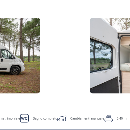
o matrimoniale
Bagno completo
Cambiamenti manuale
5.40 m