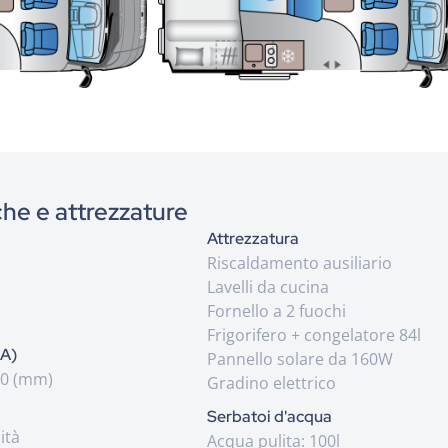
che e attrezzature
Attrezzatura
Riscaldamento ausiliario
Lavelli da cucina
Fornello a 2 fuochi
Frigorifero + congelatore 84l
 A)
Pannello solare da 160W
80 (mm)
Gradino elettrico
Serbatoi d'acqua
ità
Acqua pulita: 100l